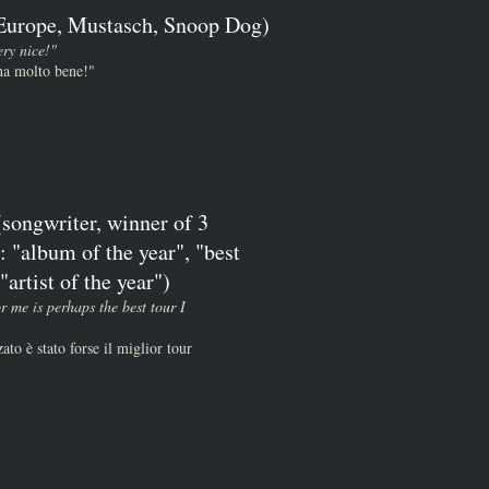
(Europe, Mustasch, Snoop Dog)
ery nice!"
ona molto bene!"
songwriter, winner of 3
 "album of the year", "best
artist of the year")
or me is perhaps the best tour I
ato è stato forse il miglior tour