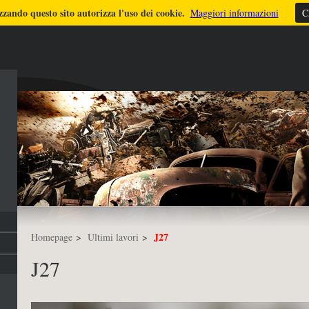
zzando questo sito autorizza l'uso dei cookie.
ULTIMI LAVORI
TUTORIALS
DICONO DI ME
FOTO
STRUMEN
Maggiori informazioni
C
J27
Homepage
>
Ultimi lavori
>
J27