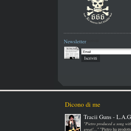
Newsletter
iscriviti
Iscriviti
Dicono di me
Tracii Guns - L.A.G
"Pietro produced a song wit
great!…"
"Pietro ha prodotto