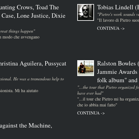
unting Crows, Toad The
Tobias Lindell 
 Case, Lone Justice, Dixie
"Pietro's work sounds v
"Il lavoro di Pietro su
CONTINUA ->
great things happen"
 in modo che avvengano
ristina Aguilera, Pussycat
Ralston Bowles (
Jammie Awards :
essional. He was a tremendous help to
folk album" and "
"...the tour that Pietro organized f
sionista. Mi ha aiutato
have ever had"
"...il tour che Pietro mi ha organizz
che io abbia mai fatto"
CONTINUA ->
against the Machine,