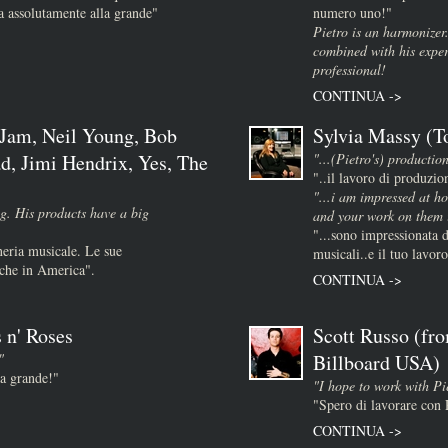
 assolutamente alla grande"
numero uno!"
Pietro is an harmonizer
combined with his expe
professional!
CONTINUA ->
 Jam, Neil Young, Bob
Sylvia Massy (T
d, Jimi Hendrix, Yes, The
"...(Pietro's) production
"..il lavoro di produzio
)
"...i am impressed at ho
g. His products have a big
and your work on them i
"...sono impressionata d
neria musicale. Le sue
musicali..e il tuo lavoro
nche in America".
CONTINUA ->
 n' Roses
Scott Russo (fr
"
Billboard USA)
la grande!"
"I hope to work with Pie
"Spero di lavorare con 
CONTINUA ->