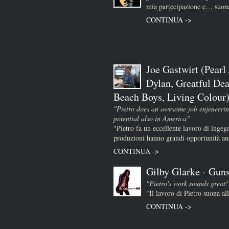
mia partecipazione e… suona
CONTINUA ->
Joe Gastwirt (Pearl
Dylan, Greatful Dea
Beach Boys, Living Colour
"Pietro does an awesome job enjeneerin
potential also in America"
"Pietro fa un eccellente lavoro di ingeg
produzioni hanno grandi opportunità a
CONTINUA ->
Gilby Glarke - Guns
"Pietro's work sounds great!
"Il lavoro di Pietro suona al
CONTINUA ->