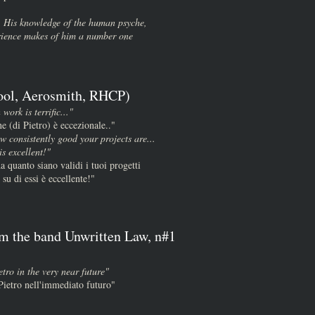
. His knowledge of the human psyche,
rience makes of him a number one
ool, Aerosmith, RHCP)
 work is terrific..."
ne (di Pietro) è eccezionale.."
w consistently good your projects are...
s excellent!"
a quanto siano validi i tuoi progetti
 su di essi è eccellente!"
om the band Unwritten Law, n#1
tro in the very near future"
Pietro nell'immediato futuro"