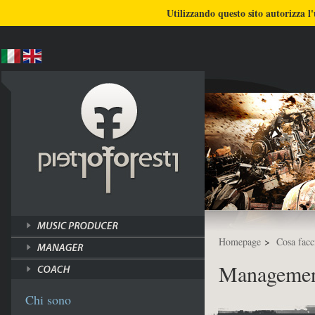
BLOG
CHI SONO
COSA FACCIO
Utilizzando questo sito autorizza l'
ULTIMI LAVORI
TUTORI
Homepage
>
Cosa facc
Manageme
Chi sono