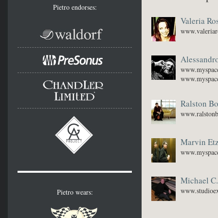
Pietro endorses:
Valeria Ro
www.valeriaro
Alessandr
www.myspace
www.myspac
Ralston B
www.ralston
Marvin Etz
www.myspac
Michael C.
www.studioex
Pietro wears: