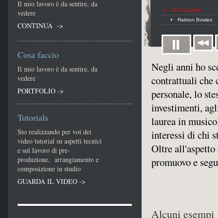
Il mio lavoro è da sentire, da
10 Tre parole
vedere
Ralston Bowles
CONTINUA ->
Cosa faccio
Negli anni ho sce
Il mio lavoro è da sentire, da
vedere
contrattuali che
PORTFOLIO ->
personale, lo ste
investimenti, agl
Tutorials
laurea in musicol
Sto realizzando per voi dei
interessi di chi 
video tutorial su aspetti tecnici
Oltre all'aspetto
e sul lavoro di pre-
produzione, arrangiamento e
promuovo e seguo
composizione in studio
GUARDA IL VIDEO ->
Alcuni esempi