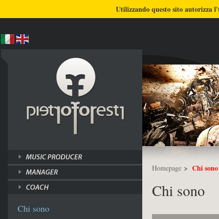
BLOG
CHI SONO
COSA FACCIO
Utilizzando questo sito autorizza l'
ULTIMI LAVORI
TUTORI
Chi sono
Homepage
>
Chi sono
Chi sono