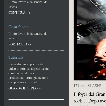
Il mio lavoro è da sentire, da
vedere
CONTINUA ->
Cosa faccio
Il mio lavoro è da sentire, da
vedere
PORTFOLIO ->
Tutorials
Sto realizzando per voi dei
video tutorial su aspetti tecnici
e sul lavoro di pre-
produzione, arrangiamento e
composizione in studio
J27 and SLASH!!
GUARDA IL VIDEO ->
Il foyer del Gra
rock… Dopo aver 