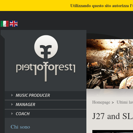
BLOG
CHI SONO
COSA FACCIO
Utilizzando questo sito autorizza l'
ULTIMI LAVORI
TUTORI
Homepage
>
Ultimi la
J27 and S
Chi sono