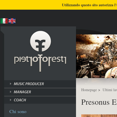
BLOG
CHI SONO
COSA FACCIO
Utilizzando questo sito autorizza l'
ULTIMI LAVORI
TUTORI
Homepage
>
Ultimi la
Presonus 
Chi sono