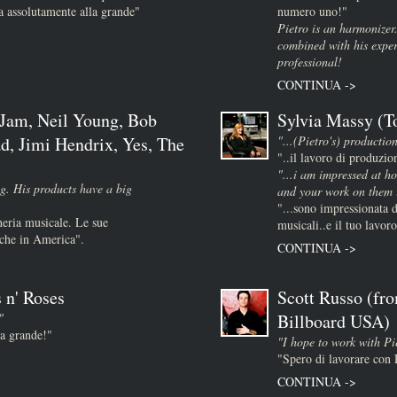
 assolutamente alla grande"
numero uno!"
Pietro is an harmonizer
combined with his expe
professional!
CONTINUA ->
 Jam, Neil Young, Bob
Sylvia Massy (T
d, Jimi Hendrix, Yes, The
"...(Pietro's) production
"..il lavoro di produzio
)
"...i am impressed at ho
g. His products have a big
and your work on them i
"...sono impressionata d
neria musicale. Le sue
musicali..e il tuo lavoro
nche in America".
CONTINUA ->
 n' Roses
Scott Russo (fr
"
Billboard USA)
la grande!"
"I hope to work with Pie
"Spero di lavorare con 
CONTINUA ->