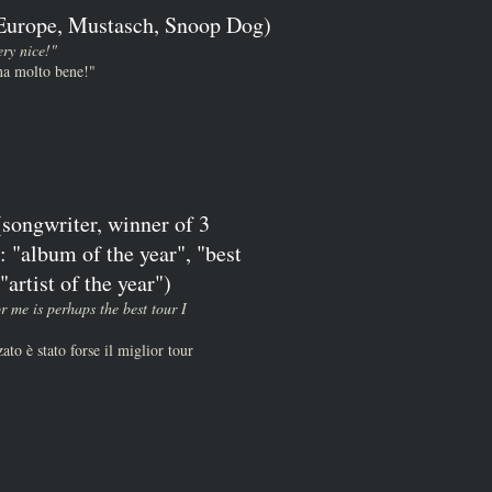
(Europe, Mustasch, Snoop Dog)
ery nice!"
ona molto bene!"
songwriter, winner of 3
 "album of the year", "best
artist of the year")
or me is perhaps the best tour I
ato è stato forse il miglior tour