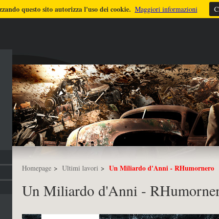
zzando questo sito autorizza l'uso dei cookie.
ULTIMI LAVORI
TUTORIALS
DICONO DI ME
FOTO
STRUMEN
Maggiori informazioni
C
Un Miliardo d'Anni - RHumornero
Homepage
>
Ultimi lavori
>
Un Miliardo d'Anni - RHumorne