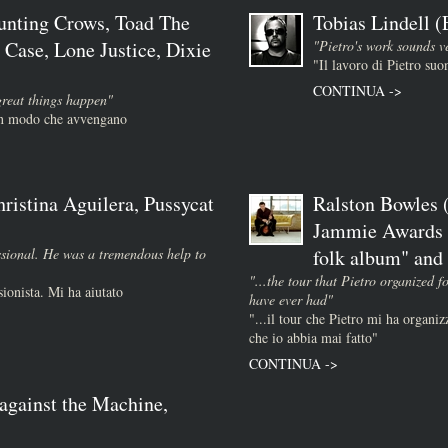
unting Crows, Toad The
Tobias Lindell 
 Case, Lone Justice, Dixie
"Pietro's work sounds v
"Il lavoro di Pietro su
CONTINUA ->
great things happen"
 in modo che avvengano
ristina Aguilera, Pussycat
Ralston Bowles (
Jammie Awards :
essional. He was a tremendous help to
folk album" and "
"...the tour that Pietro organized f
sionista. Mi ha aiutato
have ever had"
"...il tour che Pietro mi ha organizz
che io abbia mai fatto"
CONTINUA ->
against the Machine,