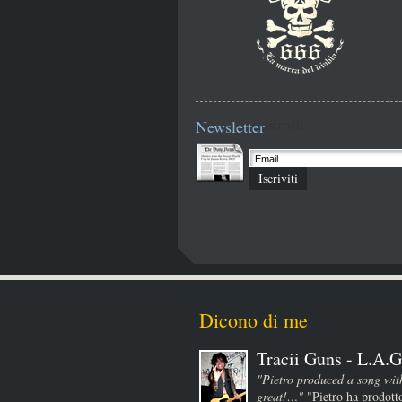
Newsletter
iscriviti
Iscriviti
Dicono di me
Tracii Guns - L.A.G
"Pietro produced a song wit
great!…"
"Pietro ha prodotto