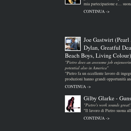
mia partecipazione e… suona
CONTINUA ->
Joe Gastwirt (Pearl
Dylan, Greatful Dea
Beach Boys, Living Colour
"Pietro does an awesome job enjeneerin
potential also in America"
"Pietro fa un eccellente lavoro di ingeg
produzioni hanno grandi opportunità a
CONTINUA ->
Gilby Glarke - Guns
"Pietro's work sounds great!
"Il lavoro di Pietro suona al
CONTINUA ->