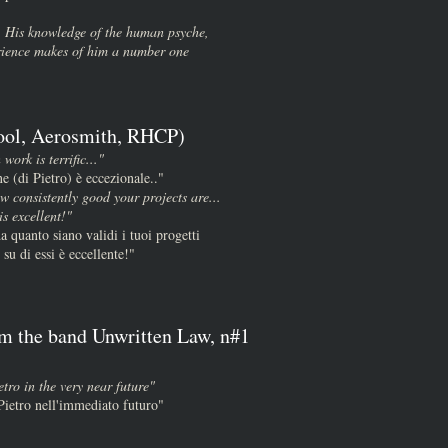
. His knowledge of the human psyche,
rience makes of him a number one
ool, Aerosmith, RHCP)
 work is terrific..."
ne (di Pietro) è eccezionale.."
w consistently good your projects are...
s excellent!"
a quanto siano validi i tuoi progetti
 su di essi è eccellente!"
om the band Unwritten Law, n#1
tro in the very near future"
Pietro nell'immediato futuro"