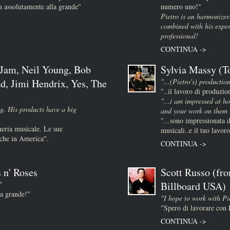
 assolutamente alla grande"
numero uno!"
Pietro is an harmonizer
combined with his expe
professional!
CONTINUA ->
 Jam, Neil Young, Bob
Sylvia Massy (T
d, Jimi Hendrix, Yes, The
"...(Pietro's) production
"..il lavoro di produzio
)
"...i am impressed at ho
g. His products have a big
and your work on them i
"...sono impressionata d
neria musicale. Le sue
musicali..e il tuo lavoro
nche in America".
CONTINUA ->
 n' Roses
Scott Russo (fr
"
Billboard USA)
la grande!"
"I hope to work with Pie
"Spero di lavorare con 
CONTINUA ->