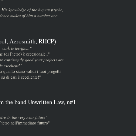
. His knowledge of the human psyche,
rience makes of him a number one
ool, Aerosmith, RHCP)
 work is terrific..."
ne (di Pietro) è eccezionale.."
w consistently good your projects are...
s excellent!"
a quanto siano validi i tuoi progetti
 su di essi è eccellente!"
om the band Unwritten Law, n#1
tro in the very near future"
Pietro nell'immediato futuro"