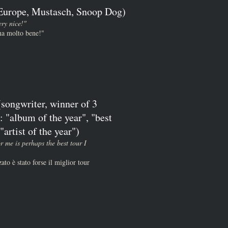
(Europe, Mustasch, Snoop Dog)
ery nice!"
ona molto bene!"
songwriter, winner of 3
 "album of the year", "best
artist of the year")
or me is perhaps the best tour I
ato è stato forse il miglior tour