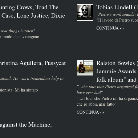
unting Crows, Toad The
Tobias Lindell 
 Case, Lone Justice, Dixie
"Pietro's work sounds v
"Il lavoro di Pietro su
CONTINUA ->
great things happen"
 in modo che avvengano
ristina Aguilera, Pussycat
Ralston Bowles (
Jammie Awards :
essional. He was a tremendous help to
folk album" and "
"...the tour that Pietro organized f
sionista. Mi ha aiutato
have ever had"
"...il tour che Pietro mi ha organizz
che io abbia mai fatto"
CONTINUA ->
against the Machine,