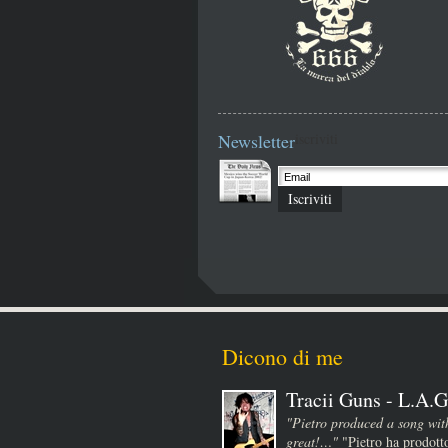
Newsletter
iscriviti
Iscriviti
Dicono di me
Tracii Guns - L.A.G
"Pietro produced a song wit
great!…"
"Pietro ha prodotto