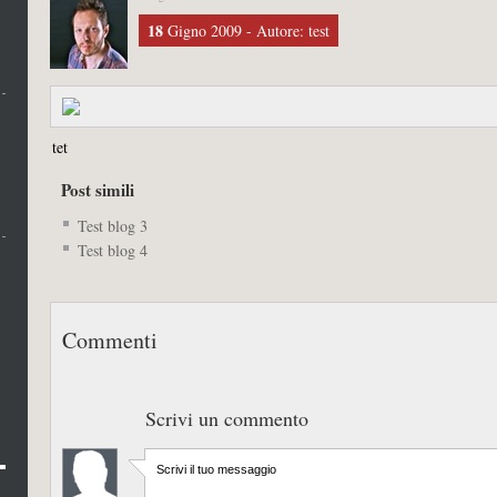
18
Gigno 2009 - Autore: test
tet
Post simili
Test blog 3
Test blog 4
Commenti
Scrivi un commento