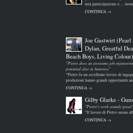
mia partecipazione e… suona
CONTINUA ->
Joe Gastwirt (Pearl
Dylan, Greatful Dea
Beach Boys, Living Colour
"Pietro does an awesome job enjeneerin
potential also in America"
"Pietro fa un eccellente lavoro di ingeg
produzioni hanno grandi opportunità a
CONTINUA ->
Gilby Glarke - Guns
"Pietro's work sounds great!
"Il lavoro di Pietro suona al
CONTINUA ->