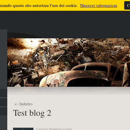
zzando questo sito autorizza l'uso dei cookie.
ULTIMI LAVORI
TUTORIALS
DICONO DI ME
FOTO
STRUMEN
Maggiori informazioni
C
<- Indietro
Test blog 2
Categoria: Produzioni in corso