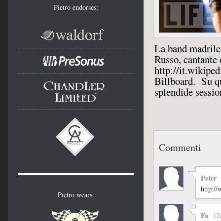
Pietro endorses:
La band madrilen
Russo, cantante
http://it.wikipe
Billboard. Su qu
splendide sessio
Commenti
Peter
http:/
Pietro wears:
Fa
12