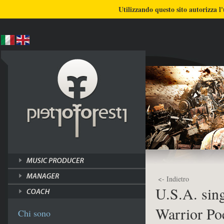
BLOG
CHI SONO
COSA FACCIO
Utilizzando questo sito autorizza l'
ULTIMI LAVORI
TUTORI
<- Indietro
U.S.A. sing
Warrior Po
Chi sono