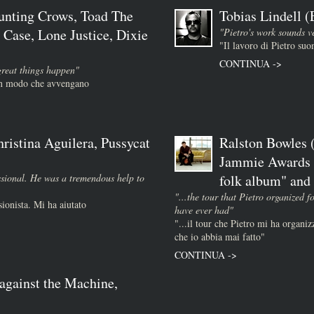
unting Crows, Toad The
Tobias Lindell 
 Case, Lone Justice, Dixie
"Pietro's work sounds v
"Il lavoro di Pietro su
CONTINUA ->
great things happen"
 in modo che avvengano
ristina Aguilera, Pussycat
Ralston Bowles (
Jammie Awards :
essional. He was a tremendous help to
folk album" and "
"...the tour that Pietro organized f
sionista. Mi ha aiutato
have ever had"
"...il tour che Pietro mi ha organizz
che io abbia mai fatto"
CONTINUA ->
against the Machine,