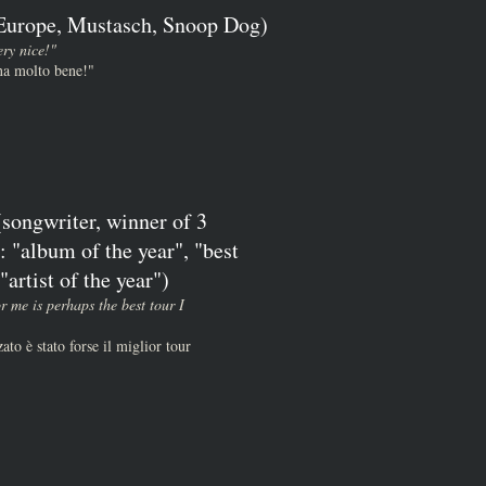
(Europe, Mustasch, Snoop Dog)
ery nice!"
ona molto bene!"
songwriter, winner of 3
 "album of the year", "best
artist of the year")
or me is perhaps the best tour I
ato è stato forse il miglior tour