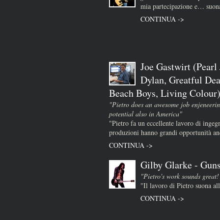
mia partecipazione e… suona
CONTINUA ->
Joe Gastwirt (Pearl
Dylan, Greatful Dea
Beach Boys, Living Colour
"Pietro does an awesome job enjeneerin
potential also in America"
"Pietro fa un eccellente lavoro di ingeg
produzioni hanno grandi opportunità a
CONTINUA ->
Gilby Glarke - Guns
"Pietro's work sounds great!
"Il lavoro di Pietro suona al
CONTINUA ->