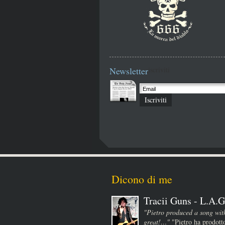
Newsletter
iscriviti
Iscriviti
Dicono di me
Tracii Guns - L.A.G
"Pietro produced a song wit
great!…"
"Pietro ha prodotto