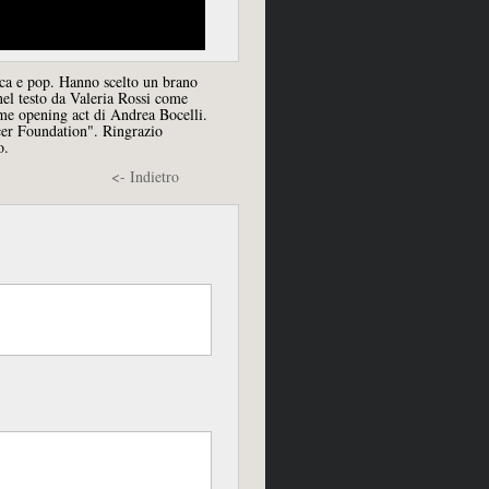
ica e pop. Hanno scelto un brano
nel testo da Valeria Rossi come
ome opening act di Andrea Bocelli.
cer Foundation". Ringrazio
o.
<- Indietro