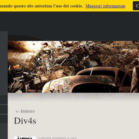
zzando questo sito autorizza l'uso dei cookie.
ULTIMI LAVORI
TUTORIALS
DICONO DI ME
FOTO
STRUMEN
Maggiori informazioni
C
<- Indietro
Div4s
Categoria: Produzioni in corso