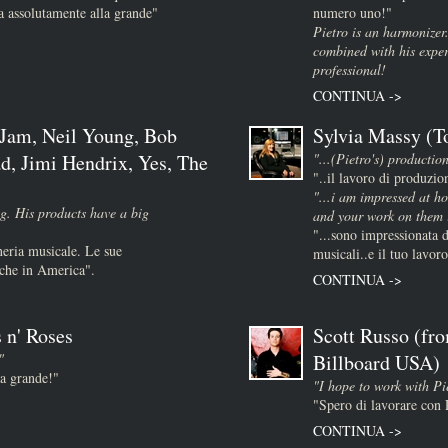
 assolutamente alla grande"
numero uno!"
Pietro is an harmonizer
combined with his expe
professional!
CONTINUA ->
 Jam, Neil Young, Bob
Sylvia Massy (T
d, Jimi Hendrix, Yes, The
"...(Pietro's) production
"..il lavoro di produzio
)
"...i am impressed at ho
g. His products have a big
and your work on them i
"...sono impressionata d
neria musicale. Le sue
musicali..e il tuo lavoro
nche in America".
CONTINUA ->
 n' Roses
Scott Russo (fr
"
Billboard USA)
la grande!"
"I hope to work with Pie
"Spero di lavorare con 
CONTINUA ->