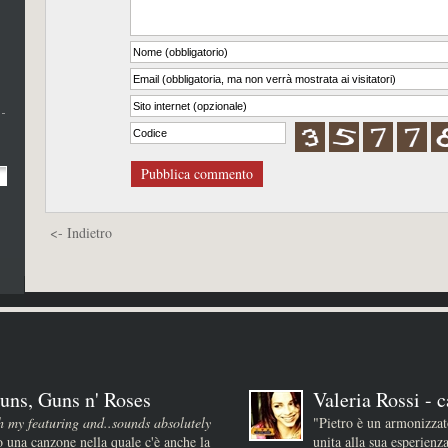
Pubblica commento
<- Indietro
uns, Guns n' Roses
Valeria Rossi - c
h my featuring and..sounds absolutely
"Pietro è un armonizza
 una canzone nella quale c'è anche la
unita alla sua esperienz