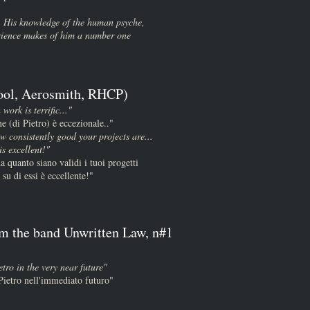
. His knowledge of the human psyche,
rience makes of him a number one
ool, Aerosmith, RHCP)
 work is terrific..."
ne (di Pietro) è eccezionale.."
w consistently good your projects are...
s excellent!"
a quanto siano validi i tuoi progetti
 su di essi è eccellente!"
om the band Unwritten Law, n#1
tro in the very near future"
Pietro nell'immediato futuro"