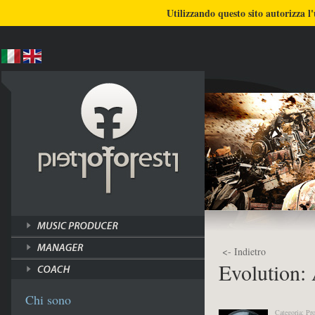
BLOG
CHI SONO
COSA FACCIO
Utilizzando questo sito autorizza l'
ULTIMI LAVORI
TUTORI
<- Indietro
Evolution: 
Chi sono
Categoria: Pr