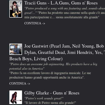
Tracii Guns - L.A.Guns, Guns n' Roses
"Pietro produced a song with my featuring and..sounds absol
great!…"
"Pietro ha prodotto una canzone nella quale c'è anc
mia partecipazione e… suona assolutamente alla grande"
CONTINUA ->
Joe Gastwirt (Pearl Jam, Neil Young, Bob
Dylan, Greatful Dead, Jimi Hendrix, Yes,
Beach Boys, Living Colour)
"Pietro does an awesome job enjeneering. His products have a big
potential also in America"
"Pietro fa un eccellente lavoro di ingegneria musicale. Le sue
produzioni hanno grandi opportunità anche in America".
CONTINUA ->
Gilby Glarke - Guns n' Roses
"Pietro's work sounds great!"
"Il lavoro di Pietro suona alla grande!"