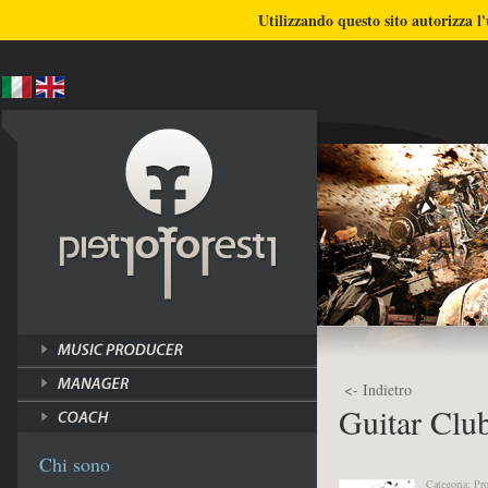
BLOG
CHI SONO
COSA FACCIO
Utilizzando questo sito autorizza l'
ULTIMI LAVORI
TUTORI
<- Indietro
Guitar Clu
Chi sono
Categoria: Pr