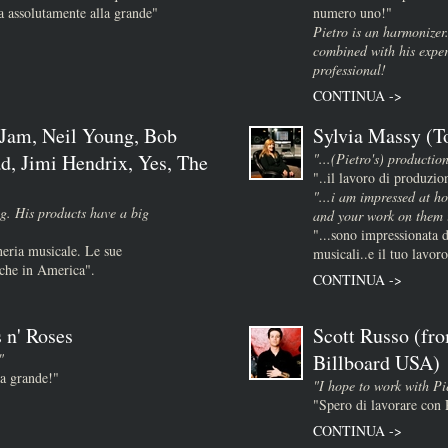
 assolutamente alla grande"
numero uno!"
Pietro is an harmonizer
combined with his expe
professional!
CONTINUA ->
 Jam, Neil Young, Bob
Sylvia Massy (T
d, Jimi Hendrix, Yes, The
"...(Pietro's) production
"..il lavoro di produzio
)
"...i am impressed at ho
g. His products have a big
and your work on them i
"...sono impressionata d
neria musicale. Le sue
musicali..e il tuo lavoro
nche in America".
CONTINUA ->
 n' Roses
Scott Russo (fr
"
Billboard USA)
la grande!"
"I hope to work with Pie
"Spero di lavorare con 
CONTINUA ->