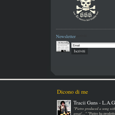
Newsletter
iscriviti
Iscriviti
Dicono di me
Tracii Guns - L.A.G
"Pietro produced a song wit
great!…"
"Pietro ha prodotto