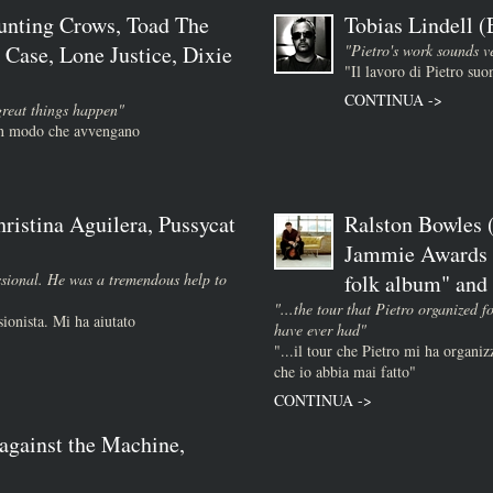
unting Crows, Toad The
Tobias Lindell 
 Case, Lone Justice, Dixie
"Pietro's work sounds v
"Il lavoro di Pietro su
CONTINUA ->
great things happen"
 in modo che avvengano
ristina Aguilera, Pussycat
Ralston Bowles (
Jammie Awards :
essional. He was a tremendous help to
folk album" and "
"...the tour that Pietro organized f
sionista. Mi ha aiutato
have ever had"
"...il tour che Pietro mi ha organizz
che io abbia mai fatto"
CONTINUA ->
against the Machine,