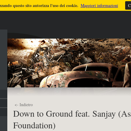
zzando questo sito autorizza l'uso dei cookie.
ULTIMI LAVORI
TUTORIALS
DICONO DI ME
FOTO
STRUMEN
Maggiori informazioni
C
<- Indietro
Down to Ground feat. Sanjay (A
Foundation)