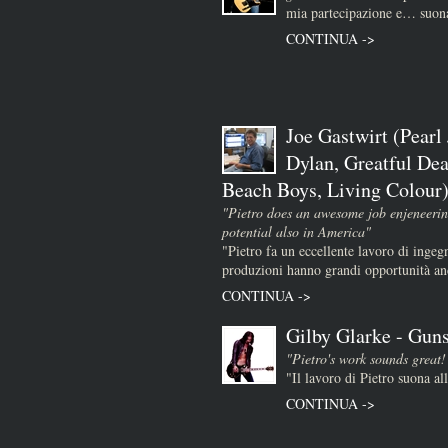
mia partecipazione e… suona
CONTINUA ->
Joe Gastwirt (Pearl
Dylan, Greatful Dea
Beach Boys, Living Colour
"Pietro does an awesome job enjeneerin
potential also in America"
"Pietro fa un eccellente lavoro di ingeg
produzioni hanno grandi opportunità a
CONTINUA ->
Gilby Glarke - Guns
"Pietro's work sounds great!
"Il lavoro di Pietro suona al
CONTINUA ->