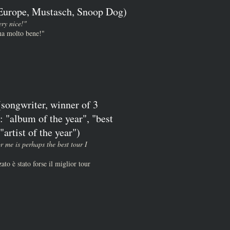
(Europe, Mustasch, Snoop Dog)
ery nice!"
ona molto bene!"
songwriter, winner of 3
 "album of the year", "best
artist of the year")
or me is perhaps the best tour I
ato è stato forse il miglior tour