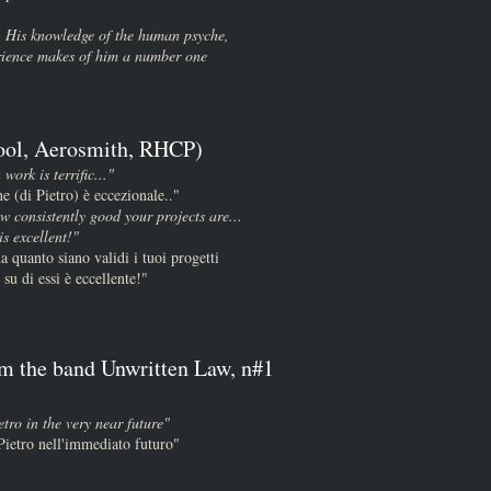
. His knowledge of the human psyche,
rience makes of him a number one
ool, Aerosmith, RHCP)
 work is terrific..."
ne (di Pietro) è eccezionale.."
w consistently good your projects are...
s excellent!"
a quanto siano validi i tuoi progetti
 su di essi è eccellente!"
om the band Unwritten Law, n#1
tro in the very near future"
Pietro nell'immediato futuro"