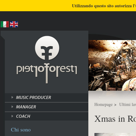
BLOG
CHI SONO
COSA FACCIO
Utilizzando questo sito autorizza l'
ULTIMI LAVORI
TUTORI
Homepage
>
Ultimi la
Xmas in Ro
Chi sono